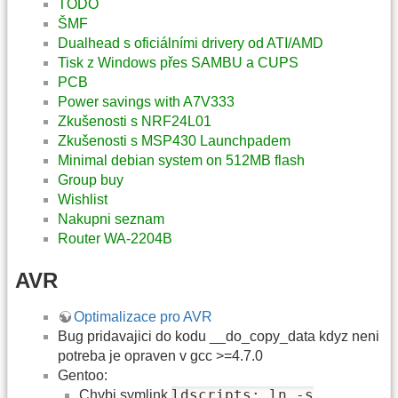
TODO
ŠMF
Dualhead s oficiálními drivery od ATI/AMD
Tisk z Windows přes SAMBU a CUPS
PCB
Power savings with A7V333
Zkušenosti s NRF24L01
Zkušenosti s MSP430 Launchpadem
Minimal debian system on 512MB flash
Group buy
Wishlist
Nakupni seznam
Router WA-2204B
AVR
Optimalizace pro AVR
Bug pridavajici do kodu __do_copy_data kdyz neni
potreba je opraven v gcc >=4.7.0
Gentoo:
ldscripts: ln -s
Chybi symlink