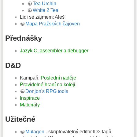
Tea Urchin
White 2 Tea
Lidi se zájmem: Aleš
Mapa Pražských čajoven
Přednášky
Jazyk C, assembler a debugger
D&D
Kampaň:
Poslední naděje
Pravidelné hraní na koleji
Donjon's RPG tools
Inspirace
Materiály
Užitečné
Mutagen
- skriptovatelný editor ID3 tagů,