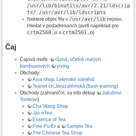
/usr/lib/binutils/avr/2.21/ldscrip
ts/ /usr/avr/lib/ldscripts
/usr/avr/lib
Nektere objec fily v
nejsou.
Hledat v podadresarich (avr6 napriklad pro
crtm2560.o
crtm2561.o
a
)
Čaj
Čajová moře:
různá, včetně malých
bambusových
yixing
Obchody:
Asia shop, Letenské náměstí
Teanet-cn,Jeruzalémská (flash warning)
Obchody (zahraniční, za info dekuji
Jakubovi
Tomkovi
)
Cha Wang Shop
Jas eTea
Essence of Tea
Fine Pu-Er
a
Sample Tea
The Chinese Tea Shop