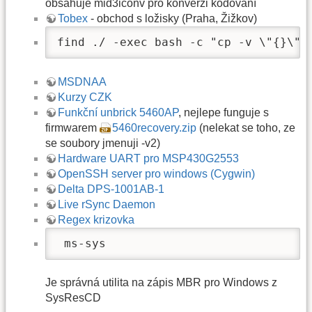
obsahuje mid3iconv pro konverzi kódování
Tobex
- obchod s ložisky (Praha, Žižkov)
find ./ -exec bash -c "cp -v \"{}\" 
MSDNAA
Kurzy CZK
Funkční unbrick 5460AP
, nejlepe funguje s
firmwarem
5460recovery.zip
(nelekat se toho, ze
se soubory jmenuji -v2)
Hardware UART pro MSP430G2553
OpenSSH server pro windows (Cygwin)
Delta DPS-1001AB-1
Live rSync Daemon
Regex krizovka
 ms-sys
Je správná utilita na zápis MBR pro Windows z
SysResCD