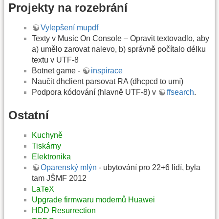
Projekty na rozebrání
Vylepšení mupdf
Texty v Music On Console – Opravit textovadlo, aby
a) umělo zarovat nalevo, b) správně počítalo délku
textu v UTF-8
Botnet game -
inspirace
Naučit dhclient parsovat RA (dhcpcd to umí)
Podpora kódování (hlavně UTF-8) v
ffsearch
.
Ostatní
Kuchyně
Tiskárny
Elektronika
Oparenský mlýn
- ubytování pro 22+6 lidí, byla
tam JŠMF 2012
LaTeX
Upgrade firmwaru modemů Huawei
HDD Resurrection